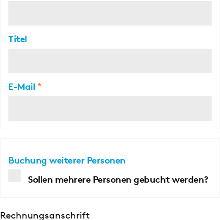
Titel
E-Mail
Query
booking
Buchung weiterer Personen
for
Sollen mehrere Personen gebucht werden?
multiple
employees
Rechnungsanschrift